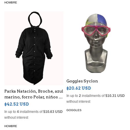
HOMBRE
Goggles Syclon
$20.62 USD
Parka Natación, Broche, azul
In up to
2
installments of
$10.31 USD
marino, forro Polar, niños o
without interest
adultos, Unisex - (copia)
$42.52 USD
GOGGLES
In up to
4
installments of
$10.63 USD
without interest
HOMBRE