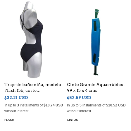
Traje de baño niña, modelo
Cinto Grande Aquaeróbics -
Flash 156, corte
99 x 15 x 4 cms
competencia en tela
$32.21 USD
$52.59 USD
Anticlor
In up to
3
installments of
$10.74 USD
In up to
5
installments of
$10.52 USD
without interest
without interest
FLASH
CINTOS