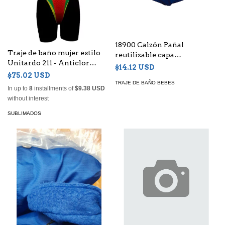
18900 Calzón Pañal
Traje de baño mujer estilo
reutilizable capa
Unitardo 211 - Anticlor
poliuretano
$14.12 USD
Sublimado
$75.02 USD
TRAJE DE BAÑO BEBES
In up to
8
installments of
$9.38 USD
without interest
SUBLIMADOS