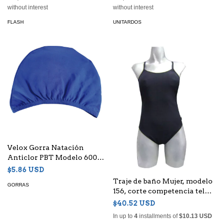
without interest
without interest
FLASH
UNITARDOS
Velox Gorra Natación
Anticlor PBT Modelo 6000 1
Pieza
$5.86 USD
Traje de baño Mujer, modelo
GORRAS
156, corte competencia tela
Anticlor
$40.52 USD
In up to
4
installments of
$10.13 USD