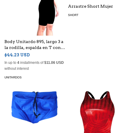
Arrastre Short Mujer
SHORT
Body Unitardo 895, largo 3 a
la rodilla, espalda en T con
cierre para Niña en Anticlor
$44.23 USD
In up to
4
installments of
$11.06 USD
without interest
UNITARDOS