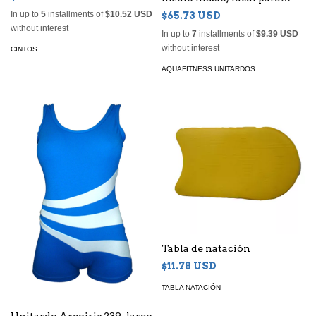
realizar ejercicios acuáticos
In up to
5
installments of
$10.52 USD
$65.73 USD
con soltura y comodidad.
without interest
In up to
7
installments of
$9.39 USD
(copia)
without interest
CINTOS
AQUAFITNESS UNITARDOS
Tabla de natación
$11.78 USD
TABLA NATACIÓN