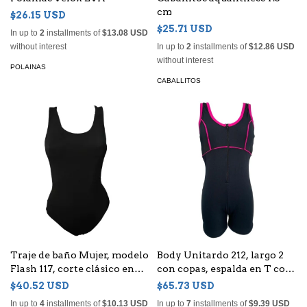
cm
$26.15 USD
$25.71 USD
In up to
2
installments of
$13.08 USD
without interest
In up to
2
installments of
$12.86 USD
without interest
POLAINAS
CABALLITOS
Traje de baño Mujer, modelo
Body Unitardo 212, largo 2
Flash 117, corte clásico en
con copas, espalda en T con
tela Anticlor
cierre al frente para Mujer
$40.52 USD
$65.73 USD
In up to
4
installments of
$10.13 USD
In up to
7
installments of
$9.39 USD