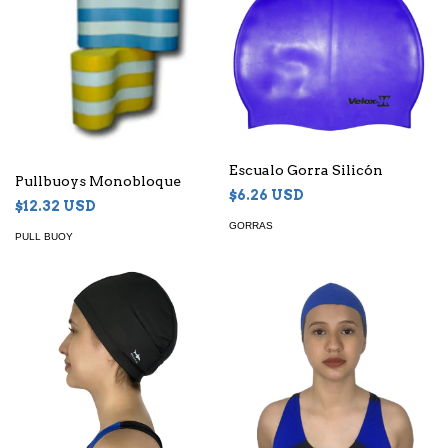
Escualo Gorra Silicón
Pullbuoys Monobloque
$6.26 USD
$12.32 USD
GORRAS
PULL BUOY