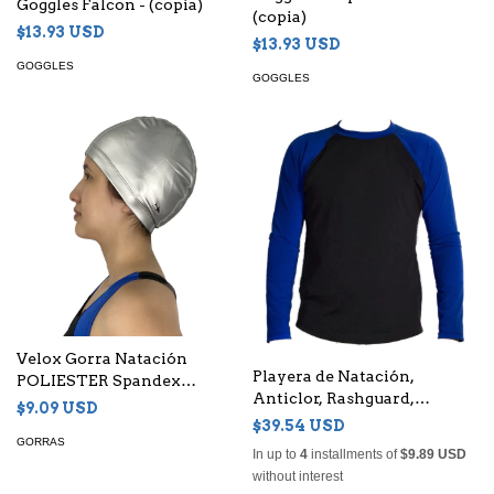
Goggles Falcon - (copia)
(copia)
$13.93 USD
$13.93 USD
GOGGLES
GOGGLES
Velox Gorra Natación
Playera de Natación,
POLIESTER Spandex
Anticlor, Rashguard,
Sublimada Perzonalizada -
$9.09 USD
Hombre - (copia)
(copia)
$39.54 USD
GORRAS
In up to
4
installments of
$9.89 USD
without interest