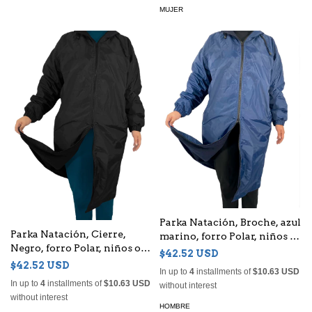
MUJER
Parka Natación, Broche, azul
Parka Natación, Cierre,
marino, forro Polar, niños o
Negro, forro Polar, niños o
adultos, Unisex - (copia)
$42.52 USD
adultos, Unisex
$42.52 USD
In up to
4
installments of
$10.63 USD
In up to
4
installments of
$10.63 USD
without interest
without interest
HOMBRE