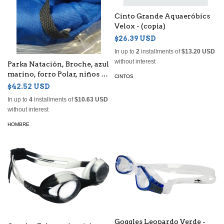
Cinto Grande Aquaeróbics
Velox - (copia)
$26.39 USD
In up to
2
installments of
$13.20 USD
without interest
Parka Natación, Broche, azul
marino, forro Polar, niños o
CINTOS
adultos, Unisex - (copia) -
$42.52 USD
(copia)
In up to
4
installments of
$10.63 USD
without interest
HOMBRE
Goggles Leopardo Verde -