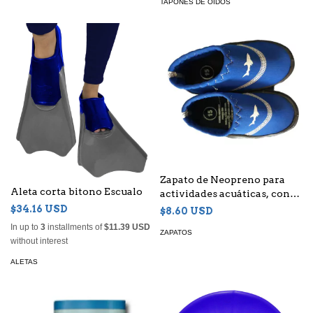
TAPONES DE OÍDOS
Zapato de Neopreno para
Aleta corta bitono Escualo
actividades acuáticas, con
suela 100% flexible
$34.16 USD
$8.60 USD
In up to
3
installments of
$11.39 USD
ZAPATOS
without interest
ALETAS