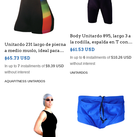
Body Unitardo 895, largo 3 a
la rodilla, espalda en T con
Unitardo 231 largo de pierna
cierre para Mujer, tela
$61.53 USD
a medio muslo, ideal para
Anticlor
realizar ejercicios acuáticos
In up to
6
installments of
$10.26 USD
$65.73 USD
con soltura y comodidad.
without interest
In up to
7
installments of
$9.39 USD
without interest
UNITARDOS
AQUAFITNESS UNITARDOS