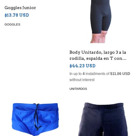
Goggles Junior
$13.78 USD
GOGGLES
Body Unitardo, largo 3 a la
rodilla, espalda en T con
cierre para Niño
$44.23 USD
In up to
4
installments of
$11.06 USD
without interest
UNITARDOS