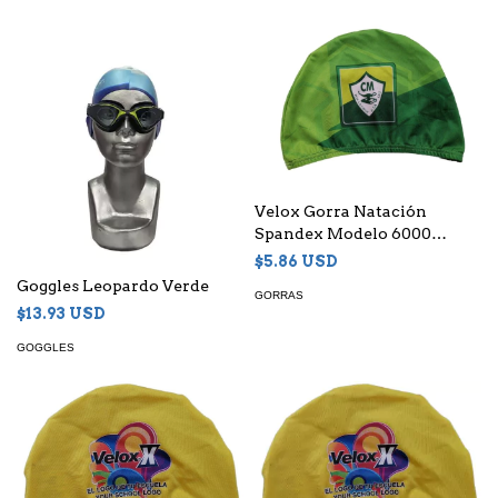
Velox Gorra Natación
Spandex Modelo 6000
Sublimada
$5.86 USD
Goggles Leopardo Verde
GORRAS
$13.93 USD
GOGGLES