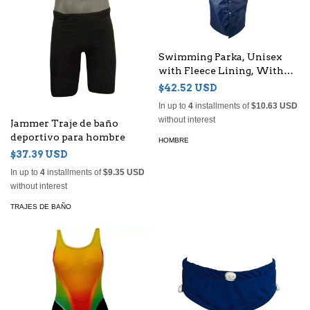
Swimming Parka, Unisex
with Fleece Lining, With
Snap fastener, children or
$42.52 USD
adults
In up to
4
installments of
$10.63 USD
without interest
Jammer Traje de baño
deportivo para hombre
HOMBRE
$37.39 USD
In up to
4
installments of
$9.35 USD
without interest
TRAJES DE BAÑO