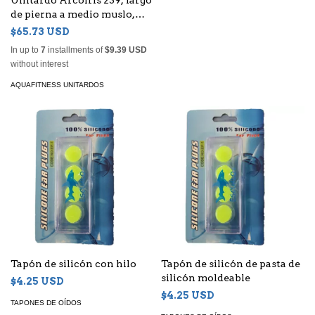
Unitardo Arcoiris 239, largo
de pierna a medio muslo,
ideal para realizar ejercicios
$65.73 USD
acuáticos con soltura y
In up to
7
installments of
$9.39 USD
comodidad.
without interest
AQUAFITNESS UNITARDOS
Tapón de silicón con hilo
Tapón de silicón de pasta de
silicón moldeable
$4.25 USD
$4.25 USD
TAPONES DE OÍDOS