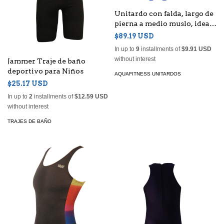
Unitardo con falda, largo de
pierna a medio muslo, ideal
para realizar ejercicios
$89.19 USD
acuáticos con soltura y
In up to
9
installments of
$9.91 USD
comodidad.
without interest
Jammer Traje de baño
deportivo para Niños
AQUAFITNESS UNITARDOS
$25.17 USD
In up to
2
installments of
$12.59 USD
without interest
TRAJES DE BAÑO