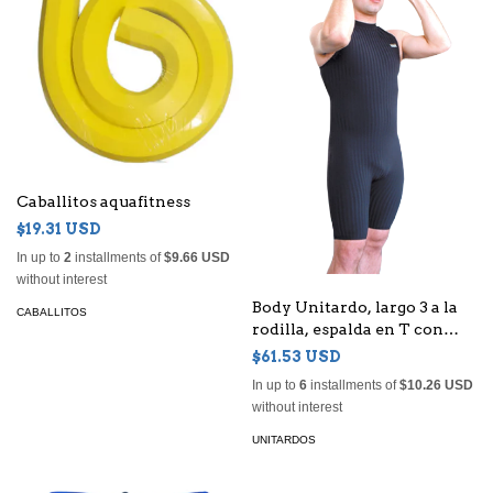
Caballitos aquafitness
$19.31 USD
In up to
2
installments of
$9.66 USD
without interest
Body Unitardo, largo 3 a la
CABALLITOS
rodilla, espalda en T con
cierre para Hombre
$61.53 USD
In up to
6
installments of
$10.26 USD
without interest
UNITARDOS