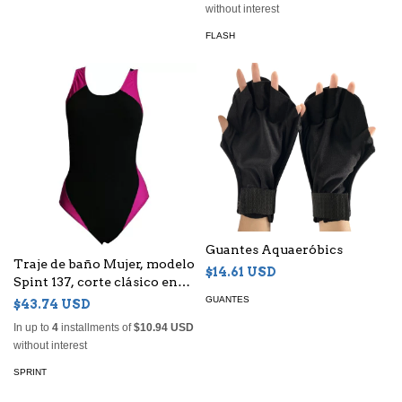
without interest
FLASH
Guantes Aquaeróbics
Traje de baño Mujer, modelo
$14.61 USD
Spint 137, corte clásico en
tela Anticlor
GUANTES
$43.74 USD
In up to
4
installments of
$10.94 USD
without interest
SPRINT