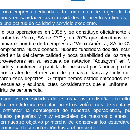
una empresa dedicada a la confección de trajes de ba
amos en satisfacer las necesidades de nuestros clientes
o una actitud de calidad y servicio excelente.
ió sus operaciones en 1995 y se constituyó oficialmente 
 Leotardos Velox, SA de CV" y en 2005 que atendimos 
mbiar el nombre de la empresa a "Velox América, SA de CV
 empresaria Nuevoleonesa. Nuestra fundadora decidió incurs
dad en la deficiente calidad y poca durabilidad de los tra
proveedores en su escuela de natación "Aquagym" en M
ado y mantener la plantilla del personal por fabricar prod
mos a atender el mercado de gimnasia, danza y ciclismo 
icaron esos deportes. Siempre hemos estado enfocados en 
 escuelas y equipos, pues consideramos que el uniforme u
ritu de pertenencia.
mano las necesidades de los usuarios, codiseñar con ello
 ha permitido incrementar nuestros volúmenes de venta y
enfrentar la complejidad de nuestras operaciones, p
itudes pequeñas y muy especiales de nuestros clientes.
n nuestro objetivo primordial de conservar los estándar
 empresa de la confección hasta el presente.