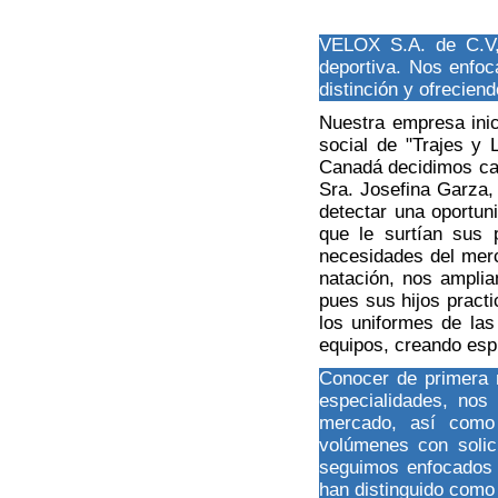
VELOX S.A. de C.V, 
deportiva. Nos enfoc
distinción y ofreciend
Nuestra empresa inic
social de "Trajes y
Canadá decidimos ca
Sra. Josefina Garza,
detectar una oportuni
que le surtían sus 
necesidades del merc
natación, nos amplia
pues sus hijos pract
los uniformes de las
equipos, creando espí
Conocer de primera 
especialidades, nos
mercado, así como 
volúmenes con solic
seguimos enfocados e
han distinguido como