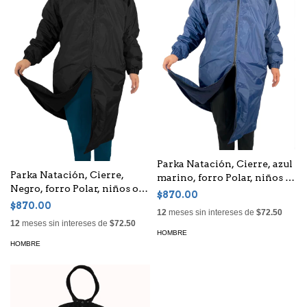
Parka Natación, Cierre, azul
Parka Natación, Cierre,
marino, forro Polar, niños o
Negro, forro Polar, niños o
adultos, Unisex
$870.00
adultos, Unisex
$870.00
12
meses sin intereses de
$72.50
12
meses sin intereses de
$72.50
HOMBRE
HOMBRE