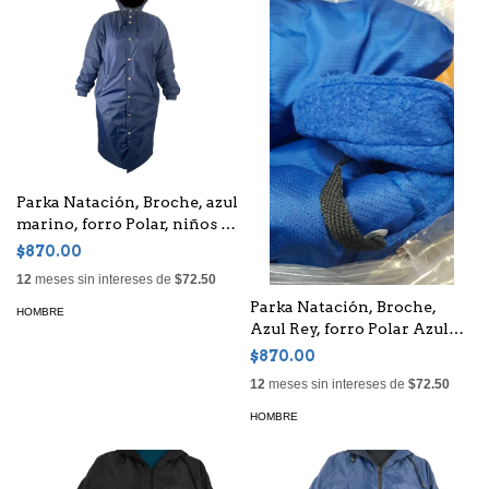
Parka Natación, Broche, azul
marino, forro Polar, niños o
adultos, Unisex
$870.00
12
meses sin intereses de
$72.50
Parka Natación, Broche,
HOMBRE
Azul Rey, forro Polar Azul
Rey, niños o adultos, Unisex
$870.00
12
meses sin intereses de
$72.50
HOMBRE