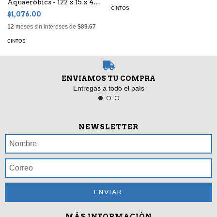
Aquaeróbics - 122 x 15 x 4
CINTOS
cms
$1,076.00
12
meses sin intereses de
$89.67
CINTOS
ENVIAMOS TU COMPRA
Entregas a todo el país
NEWSLETTER
MÁS INFORMACIÓN