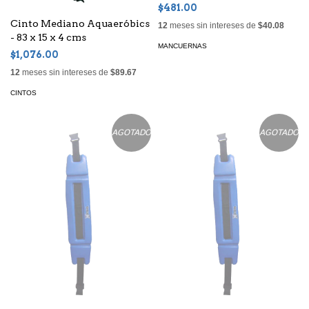
Acuático, Alberca EVA
$481.00
Cinto Mediano Aquaeróbics
12
meses sin intereses de
$40.08
- 83 x 15 x 4 cms
MANCUERNAS
$1,076.00
12
meses sin intereses de
$89.67
CINTOS
AGOTADO
AGOTADO